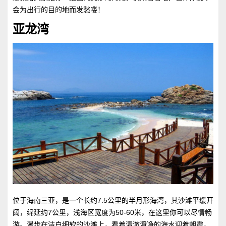
会为出行的目的地而发愁喽！
亚龙湾
位于海南三亚，是一个长约7.5公里的半月形海湾，其沙滩平缓开
阔，绵延约7公里，浅海区宽度为50-60米，在这里你可以尽情畅
游。漫步在洁白细软的沙滩上，看着清澈澄净的海水迎着朝霞，