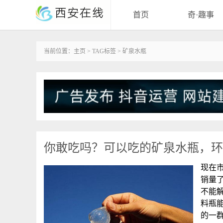
首页
奇·趣事
当前位置：
主页
>
TAG标签
> 矿泉水瓶
你敢吃吗？可以吃的矿泉水瓶，环
现在
销量
不能
料瓶
的一群